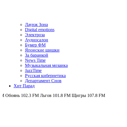
Лаунж Зона
Digital emotions
Электроза
Аудиосалон
Бумер ФМ
Японскиe шишки
За баранкой
News Time
Музыкальная мозаика
JazzTime
Русская кибернетика
Департамент Снов
Хит Парад
ь 102.3 FM
Льгов 101.8 FM
Щигры 107.8 FM