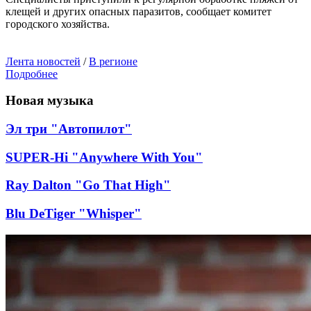
клещей и других опасных паразитов, сообщает комитет
городского хозяйства.
Лента новостей
/
В регионе
Подробнее
Новая музыка
Эл три "Автопилот"
SUPER-Hi "Anywhere With You"
Ray Dalton "Go That High"
Blu DeTiger "Whisper"