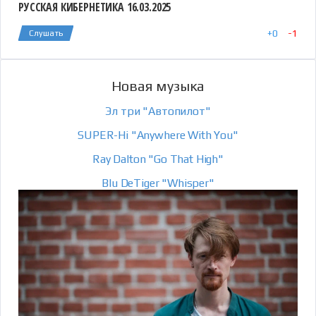
РУССКАЯ КИБЕРНЕТИКА 16.03.2025
+
0
-
1
Слушать
Новая музыка
Эл три "Автопилот"
SUPER-Hi "Anywhere With You"
Ray Dalton "Go That High"
Blu DeTiger "Whisper"