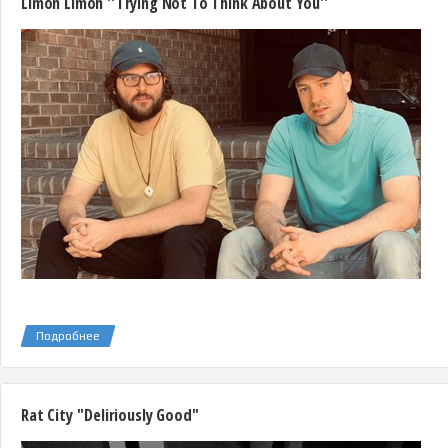
Limon Limon ''Trying Not To Think About You''
Подробнее
Rat City ''Deliriously Good''