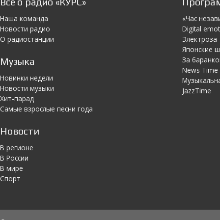
Всё о радио «КУРС»
Програ
Наша команда
«Час незав
Новости радио
Digital emo
О радиостанции
Электроза
Японскиe 
За баранко
Музыка
News Time
Новинки недели
Музыкальн
Новости музыки
JazzTime
Хит-парад
Самые взрослые песни года
Новости
В регионе
В России
В мире
Спорт