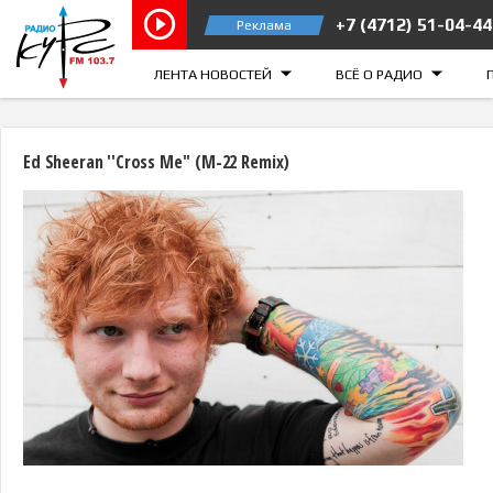
+7 (4712) 51-04-44
Реклама
Курск 103.7 FM
Железногорск 105.
ЛЕНТА НОВОСТЕЙ
ВСЁ О РАДИО
Ed Sheeran ''Cross Me'' (M-22 Remix)