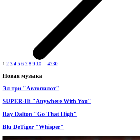
1
2
3
4
5
6
7
8
9
10
...
4730
Новая музыка
Эл три "Автопилот"
SUPER-Hi "Anywhere With You"
Ray Dalton "Go That High"
Blu DeTiger "Whisper"