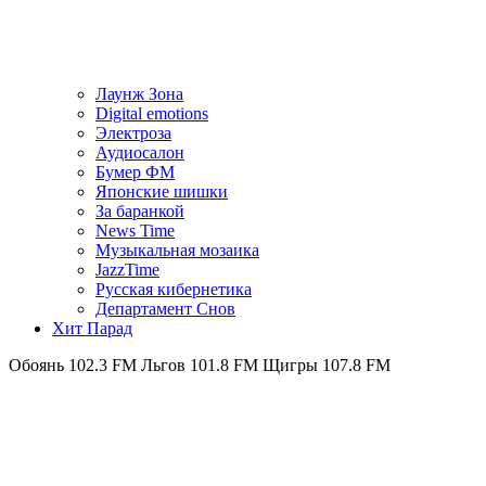
Лаунж Зона
Digital emotions
Электроза
Аудиосалон
Бумер ФМ
Японскиe шишки
За баранкой
News Time
Музыкальная мозаика
JazzTime
Русская кибернетика
Департамент Снов
Хит Парад
102.3 FM
Льгов 101.8 FM
Щигры 107.8 FM