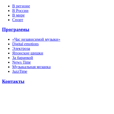
В регионе
В России
В мире
Спорт
Программы
«Час независимой музыки»
Digital emotions
Электроза
Японскиe шишки
За баранкой
News Time
Музыкальная мозаика
JazzTime
Контакты