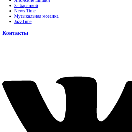
Японскиe шишки
За баранкой
News Time
Музыкальная мозаика
JazzTime
Контакты