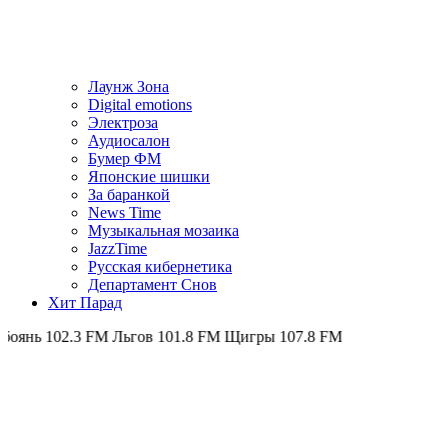
Лаунж Зона
Digital emotions
Электроза
Аудиосалон
Бумер ФМ
Японскиe шишки
За баранкой
News Time
Музыкальная мозаика
JazzTime
Русская кибернетика
Департамент Снов
Хит Парад
 FM
Льгов 101.8 FM
Щигры 107.8 FM