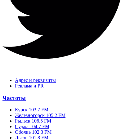
Адрес и реквизиты
Реклама и PR
Частоты
Курск 103.7 FM
Железногорск 105.2 FM
Рыльск 106.5 FM
Суджа 104.7 FM
Обоянь 102.3 FM
Льгов 101.8 FM