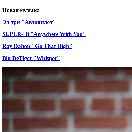
Новая музыка
Эл три "Автопилот"
SUPER-Hi "Anywhere With You"
Ray Dalton "Go That High"
Blu DeTiger "Whisper"