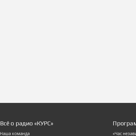
Всё о радио «КУРС»
Програ
Наша команда
«Час незав