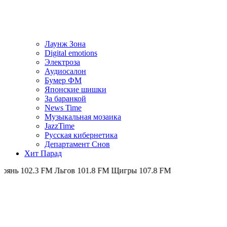
Лаунж Зона
Digital emotions
Электроза
Аудиосалон
Бумер ФМ
Японскиe шишки
За баранкой
News Time
Музыкальная мозаика
JazzTime
Русская кибернетика
Департамент Снов
Хит Парад
2.3 FM
Льгов 101.8 FM
Щигры 107.8 FM