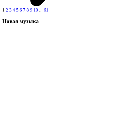
1
2
3
4
5
6
7
8
9
10
...
61
Новая музыка
Эл три "Автопилот"