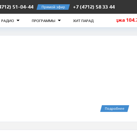
4712) 51-04-44
+7 (4712) 58 33 44
Прямой эфир
орск 105.2 FM
Рыльск 106.5 FM
Суджа 104.7 F
О РАДИО
ПРОГРАММЫ
ХИТ ПАРАД
Подробнее