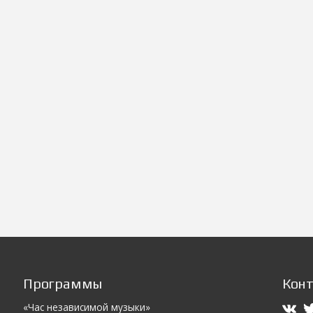
Программы
Кон
«Час независимой музыки»