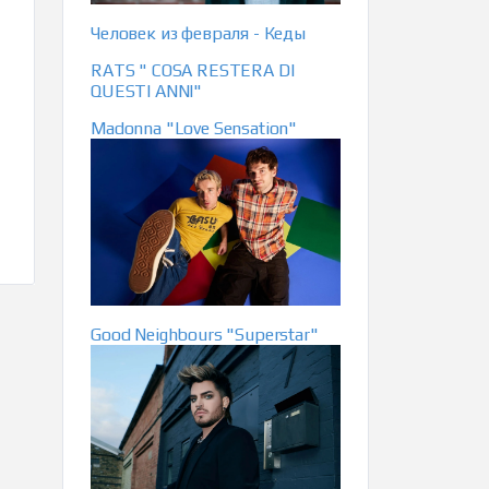
Человек из февраля - Кеды
RATS " COSA RESTERA DI
QUESTI ANNI"
Madonna "Love Sensation"
Good Neighbours "Superstar"