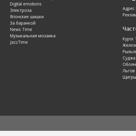
Digital emotions
Адрес
Электроза
Реклам
Японскиe шишки
За баранкой
Час
News Time
Музыкальная мозаика
Курск 
JazzTime
Желез
Рыльск
Суджа 
Обоян
Льгов 
Щигры