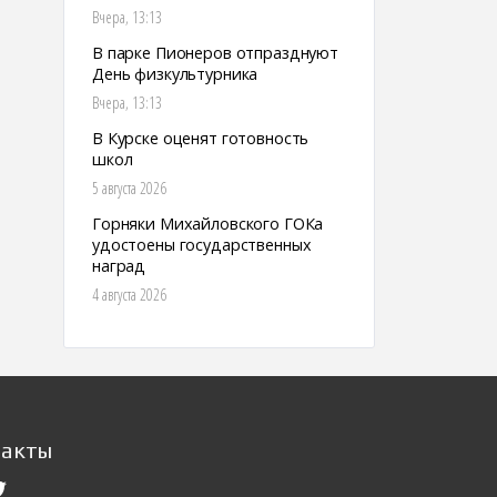
Вчера, 13:13
В парке Пионеров отпразднуют
День физкультурника
Вчера, 13:13
В Курске оценят готовность
школ
5 августа 2026
Горняки Михайловского ГОКа
удостоены государственных
наград
4 августа 2026
такты