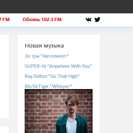
M
Обоянь 102.3 FM
Льгов 101.8 FM
Щигры 
Новая музыка
Эл три "Автопилот"
SUPER-Hi "Anywhere With You"
Ray Dalton "Go That High"
Blu DeTiger "Whisper"