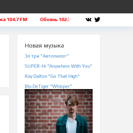
104.7 FM
Обоянь 102.3 FM
Льгов 101.8 FM
Новая музыка
Эл три "Автопилот"
SUPER-Hi "Anywhere With You"
Ray Dalton "Go That High"
Blu DeTiger "Whisper"