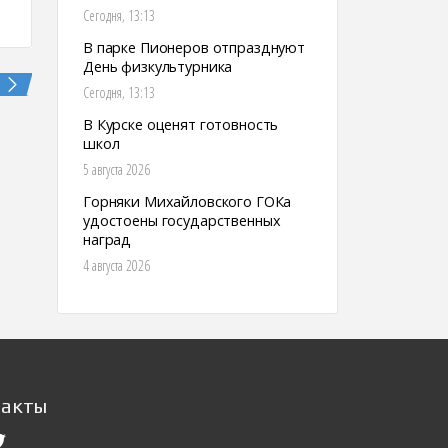
Сегодня, 13:13
В парке Пионеров отпразднуют
День физкультурника
Сегодня, 13:13
В Курске оценят готовность
школ
5 августа 2026
Горняки Михайловского ГОКа
удостоены государственных
наград
4 августа 2026
такты