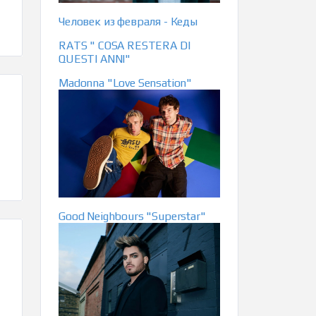
Человек из февраля - Кеды
RATS " COSA RESTERA DI
QUESTI ANNI"
Madonna "Love Sensation"
Good Neighbours "Superstar"