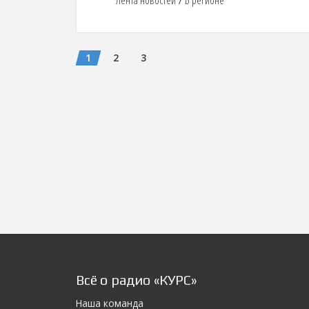
Лента новостей
В регионе
/
1
2
3
Всё о радио «КУРС»
Наша команда