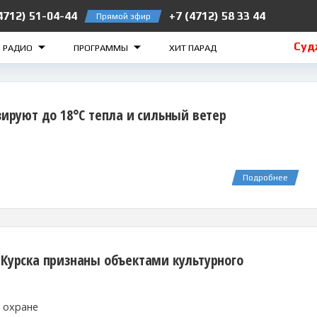
4712) 51-04-44
+7 (4712) 58 33 44
Прямой эфир
лезногорск 105.2 FM
Рыльск 106.5 FM
Суджа 
О РАДИО
ПРОГРАММЫ
ХИТ ПАРАД
зируют до 18°С тепла и сильный ветер
Подробнее
 Курска признаны объектами культурного
 охране