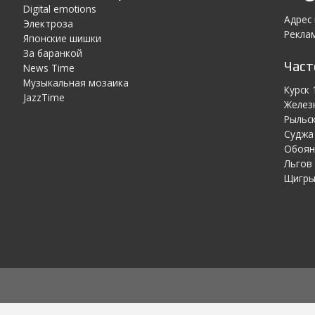
Digital emotions
Адрес
Электроза
Реклам
Японскиe шишки
За баранкой
Час
News Time
Музыкальная мозаика
Курск 
JazzTime
Желез
Рыльск
Суджа 
Обоян
Льгов 
Щигры