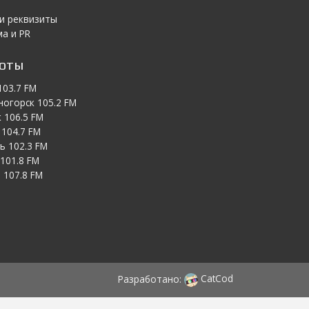
 и реквизиты
а и PR
тоты
103.7 FM
ногорск 105.2 FM
 106.5 FM
104.7 FM
ь 102.3 FM
101.8 FM
 107.8 FM
Разработано:
CatCod