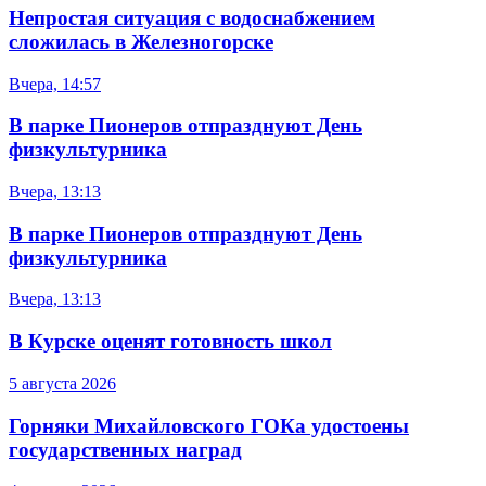
Непростая ситуация с водоснабжением
сложилась в Железногорске
Вчера, 14:57
В парке Пионеров отпразднуют День
физкультурника
Вчера, 13:13
В парке Пионеров отпразднуют День
физкультурника
Вчера, 13:13
В Курске оценят готовность школ
5 августа 2026
Горняки Михайловского ГОКа удостоены
государственных наград