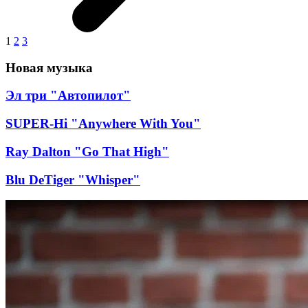
1
2
3
Новая музыка
Эл три "Автопилот"
SUPER-Hi "Anywhere With You"
Ray Dalton "Go That High"
Blu DeTiger "Whisper"