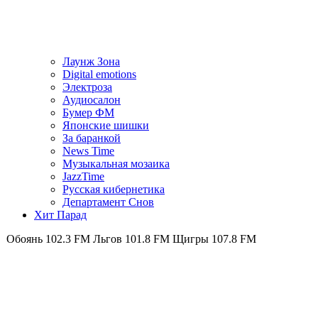
Лаунж Зона
Digital emotions
Электроза
Аудиосалон
Бумер ФМ
Японскиe шишки
За баранкой
News Time
Музыкальная мозаика
JazzTime
Русская кибернетика
Департамент Снов
Хит Парад
102.3 FM
Льгов 101.8 FM
Щигры 107.8 FM