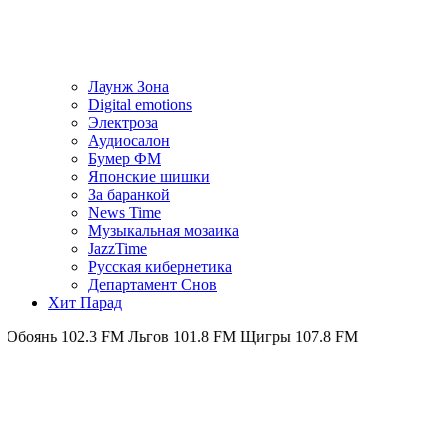
Лаунж Зона
Digital emotions
Электроза
Аудиосалон
Бумер ФМ
Японскиe шишки
За баранкой
News Time
Музыкальная мозаика
JazzTime
Русская кибернетика
Департамент Снов
Хит Парад
102.3 FM
Льгов 101.8 FM
Щигры 107.8 FM