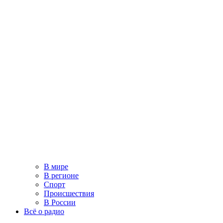
В мире
В регионе
Спорт
Происшествия
В России
Всё о радио