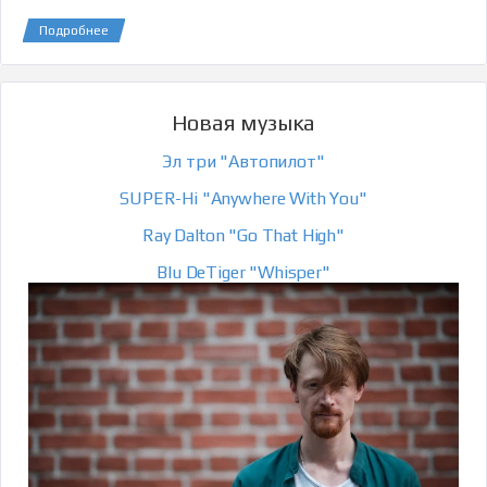
Подробнее
Новая музыка
Эл три "Автопилот"
SUPER-Hi "Anywhere With You"
Ray Dalton "Go That High"
Blu DeTiger "Whisper"