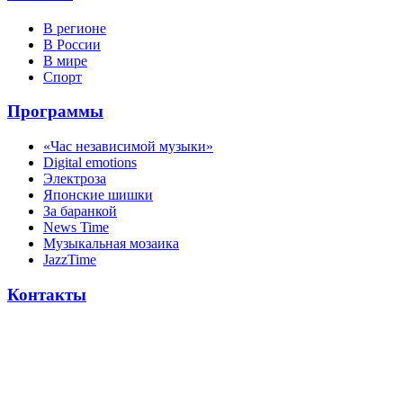
В регионе
В России
В мире
Спорт
Программы
«Час независимой музыки»
Digital emotions
Электроза
Японскиe шишки
За баранкой
News Time
Музыкальная мозаика
JazzTime
Контакты