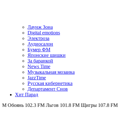
Лаунж Зона
Digital emotions
Электроза
Аудиосалон
Бумер ФМ
Японскиe шишки
За баранкой
News Time
Музыкальная мозаика
JazzTime
Русская кибернетика
Департамент Снов
Хит Парад
 102.3 FM
Льгов 101.8 FM
Щигры 107.8 FM