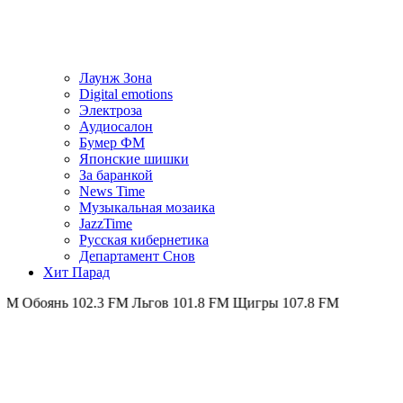
Лаунж Зона
Digital emotions
Электроза
Аудиосалон
Бумер ФМ
Японскиe шишки
За баранкой
News Time
Музыкальная мозаика
JazzTime
Русская кибернетика
Департамент Снов
Хит Парад
ь 102.3 FM
Льгов 101.8 FM
Щигры 107.8 FM