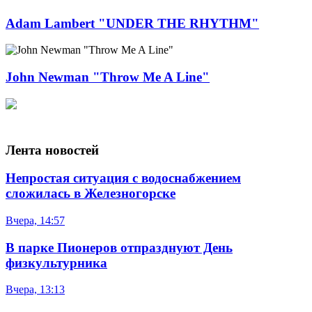
Adam Lambert "UNDER THE RHYTHM"
John Newman "Throw Me A Line"
Лента новостей
Непростая ситуация с водоснабжением
сложилась в Железногорске
Вчера, 14:57
В парке Пионеров отпразднуют День
физкультурника
Вчера, 13:13