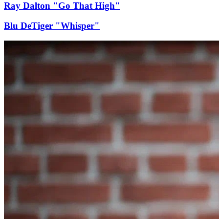
Ray Dalton "Go That High"
Blu DeTiger "Whisper"