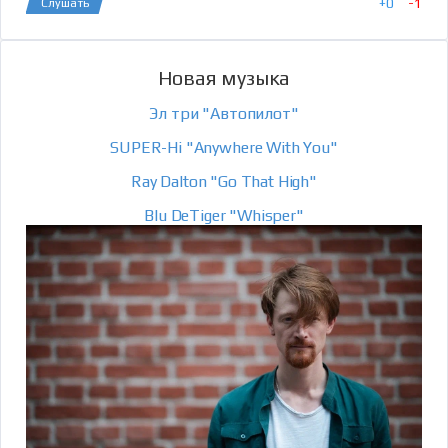
+
0
-
1
Слушать
Новая музыка
Эл три "Автопилот"
SUPER-Hi "Anywhere With You"
Ray Dalton "Go That High"
Blu DeTiger "Whisper"