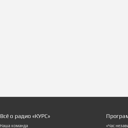
Всё о радио «КУРС»
Програ
Наша команда
«Час незав