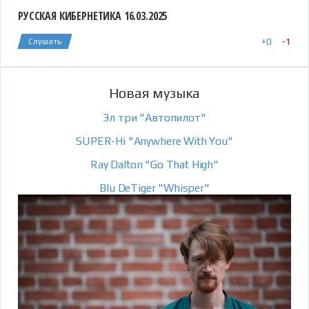
РУССКАЯ КИБЕРНЕТИКА 16.03.2025
+
0
-
1
Слушать
Новая музыка
Эл три "Автопилот"
SUPER-Hi "Anywhere With You"
Ray Dalton "Go That High"
Blu DeTiger "Whisper"