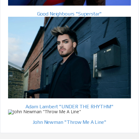
Good Neighbours "Superstar"
Adam Lambert "UNDER THE RHYTHM"
John Newman "Throw Me A Line"