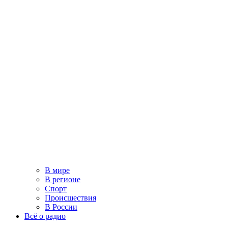
В мире
В регионе
Спорт
Происшествия
В России
Всё о радио