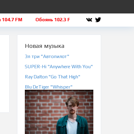
04.7 FM
Обоянь 102.3 FM
Льгов 101.8 FM
Щ
Новая музыка
Эл три "Автопилот"
SUPER-Hi "Anywhere With You"
Ray Dalton "Go That High"
Blu DeTiger "Whisper"