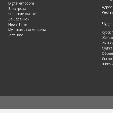
Digital emotions
Адрес
Электроза
Реклам
Японскиe шишки
За баранкой
Час
News Time
Музыкальная мозаика
Курск 
JazzTime
Желез
Рыльск
Суджа 
Обоян
Льгов 
Щигры