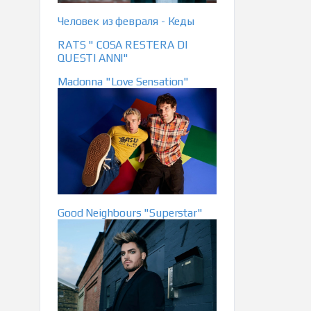
Человек из февраля - Кеды
RATS " COSA RESTERA DI
QUESTI ANNI"
Madonna "Love Sensation"
Good Neighbours "Superstar"