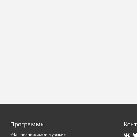
Программы
Кон
«Час независимой музыки»