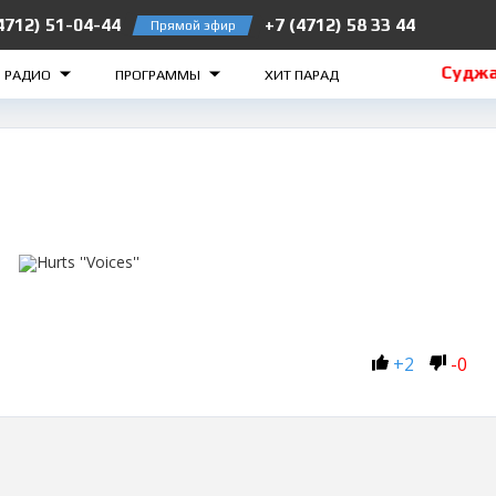
4712) 51-04-44
+7 (4712) 58 33 44
Прямой эфир
езногорск 105.2 FM
Рыльск 106.5 FM
Суджа 1
О РАДИО
ПРОГРАММЫ
ХИТ ПАРАД
+
2
-
0