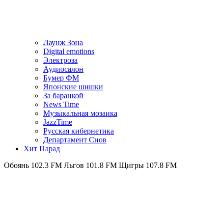
Лаунж Зона
Digital emotions
Электроза
Аудиосалон
Бумер ФМ
Японскиe шишки
За баранкой
News Time
Музыкальная мозаика
JazzTime
Русская кибернетика
Департамент Снов
Хит Парад
02.3 FM
Льгов 101.8 FM
Щигры 107.8 FM