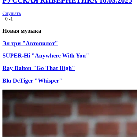
РУССКАЯ КИБЕРНЕТИКА 16.03.2025
Слушать
+
0
-
1
Новая музыка
Эл три "Автопилот"
SUPER-Hi "Anywhere With You"
Ray Dalton "Go That High"
Blu DeTiger "Whisper"