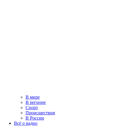
В мире
В регионе
Спорт
Происшествия
В России
Всё о радио