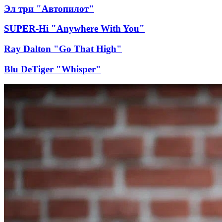
Эл три "Автопилот"
SUPER-Hi "Anywhere With You"
Ray Dalton "Go That High"
Blu DeTiger "Whisper"