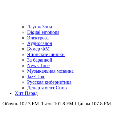
Лаунж Зона
Digital emotions
Электроза
Аудиосалон
Бумер ФМ
Японскиe шишки
За баранкой
News Time
Музыкальная мозаика
JazzTime
Русская кибернетика
Департамент Снов
Хит Парад
102.3 FM
Льгов 101.8 FM
Щигры 107.8 FM