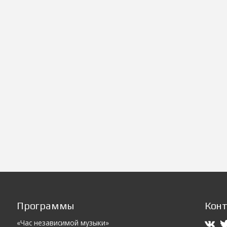
Программы
Кон
«Час независимой музыки»