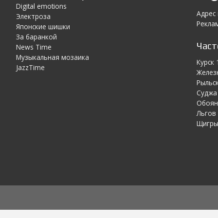
Digital emotions
Адрес
Электроза
Реклам
Японскиe шишки
За баранкой
Час
News Time
Музыкальная мозаика
Курск 
JazzTime
Желез
Рыльск
Суджа 
Обоян
Льгов 
Щигры