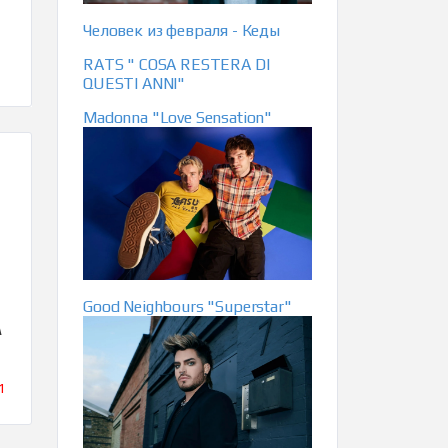
Человек из февраля - Кеды
RATS " COSA RESTERA DI
QUESTI ANNI"
Madonna "Love Sensation"
Good Neighbours "Superstar"
А
1