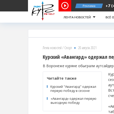
+7 (
Реклама
Курск 103.7 FM
Же
ЛЕНТА НОВОСТЕЙ
ВСЁ 
Лента новостей
/
Спорт
20 августа 2021
Курский «Авангард» одержал пе
В Воронеже куряне обыграли аутсайдер
Ку
Читайте также
сез
ау
Курский "Авангард" одержал
Вс
первую победу в сезоне
сче
«Авангард» одержал первую
выездную победу
«Ав
та