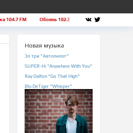
04.7 FM
Обоянь 102.3 FM
Льгов 101.8 FM
Новая музыка
Эл три "Автопилот"
SUPER-Hi "Anywhere With You"
Ray Dalton "Go That High"
Blu DeTiger "Whisper"