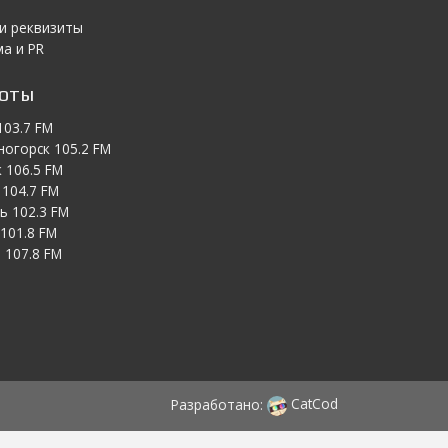
 и реквизиты
а и PR
тоты
103.7 FM
ногорск 105.2 FM
 106.5 FM
104.7 FM
ь 102.3 FM
101.8 FM
 107.8 FM
Разработано:
CatCod