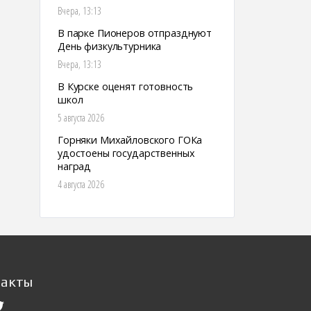
Вчера, 13:13
В парке Пионеров отпразднуют
День физкультурника
Вчера, 13:13
В Курске оценят готовность
школ
5 августа 2026
Горняки Михайловского ГОКа
удостоены государственных
наград
4 августа 2026
такты