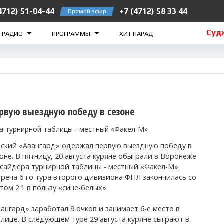
4712) 51-04-44
+7 (4712) 58 33 44
Прямой эфир
лезногорск 105.2 FM
Рыльск 106.5 FM
Суджа 1
О РАДИО
ПРОГРАММЫ
ХИТ ПАРАД
рвую выездную победу в сезоне
а турнирной таблицы - местный «Факел-М»
рский «Авангард» одержал первую выездную победу в
оне. В пятницу, 20 августа куряне обыграли в Воронеже
тсайдера турнирной таблицы - местный «Факел-М».
треча 6-го тура второго дивизиона ФНЛ закончилась со
том 2:1 в пользу «сине-белых».
ангард» заработал 9 очков и занимает 6-е место в
блице. В следующем туре 29 августа куряне сыграют в