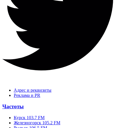
Адрес и реквизиты
Реклама и PR
Частоты
Курск 103.7 FM
Железногорск 105.2 FM
Рыльск 106.5 FM