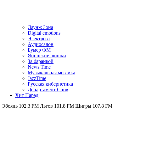
Лаунж Зона
Digital emotions
Электроза
Аудиосалон
Бумер ФМ
Японскиe шишки
За баранкой
News Time
Музыкальная мозаика
JazzTime
Русская кибернетика
Департамент Снов
Хит Парад
02.3 FM
Льгов 101.8 FM
Щигры 107.8 FM