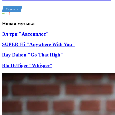
Слушать
+
0
-
1
Новая музыка
Эл три "Автопилот"
SUPER-Hi "Anywhere With You"
Ray Dalton "Go That High"
Blu DeTiger "Whisper"