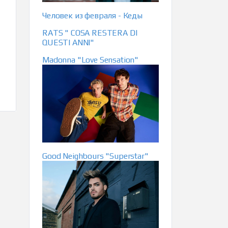
Человек из февраля - Кеды
RATS " COSA RESTERA DI
QUESTI ANNI"
Madonna "Love Sensation"
Good Neighbours "Superstar"