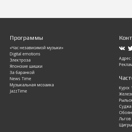
Программы
Кон
«Час независимой музыки»
Digital emotions
Адрес
Электроза
Реклам
Японскиe шишки
За баранкой
Час
News Time
Музыкальная мозаика
Курск 
JazzTime
Желез
Рыльск
Суджа 
Обоян
Льгов 
Щигры