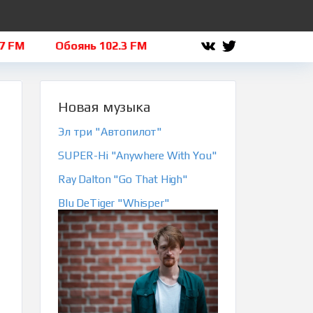
Обоянь 102.3 FM
Льгов 101.8 FM
Щигры 1
Новая музыка
Эл три "Автопилот"
SUPER-Hi "Anywhere With You"
Ray Dalton "Go That High"
Blu DeTiger "Whisper"