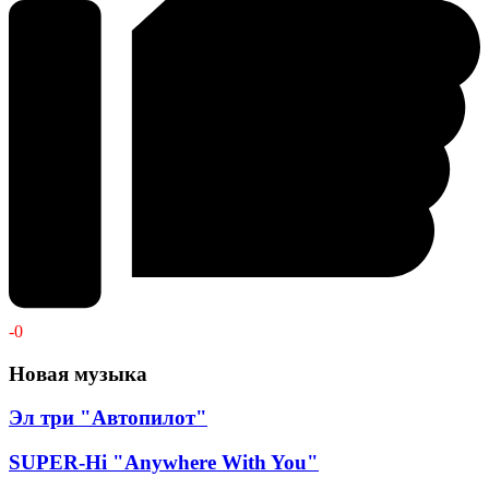
-
0
Новая музыка
Эл три "Автопилот"
SUPER-Hi "Anywhere With You"