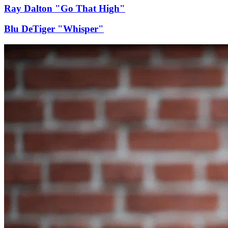
Ray Dalton "Go That High"
Blu DeTiger "Whisper"