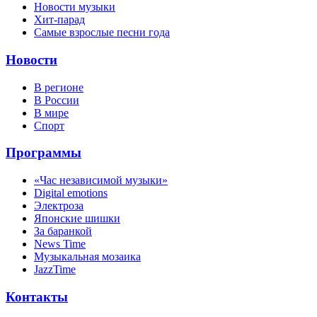
Новости музыки
Хит-парад
Самые взрослые песни года
Новости
В регионе
В России
В мире
Спорт
Программы
«Час независимой музыки»
Digital emotions
Электроза
Японскиe шишки
За баранкой
News Time
Музыкальная мозаика
JazzTime
Контакты