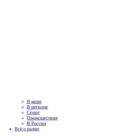
В мире
В регионе
Спорт
Происшествия
В России
Всё о радио