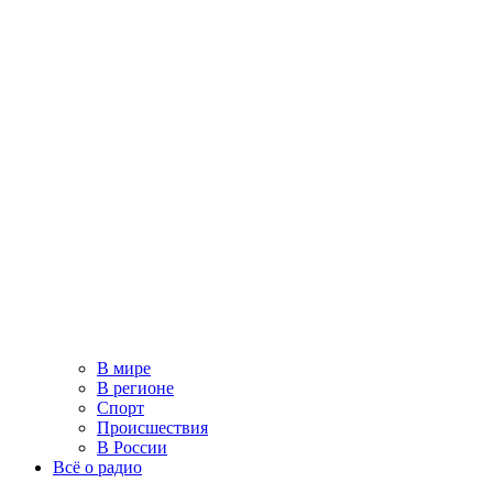
В мире
В регионе
Спорт
Происшествия
В России
Всё о радио