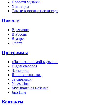
Новости музыки
Хит-парад
Самые взрослые песни года
Новости
В регионе
В России
В мире
Спорт
Программы
«Час независимой музыки»
Digital emotions
Электроза
Японскиe шишки
За баранкой
News Time
Музыкальная мозаика
JazzTime
Контакты