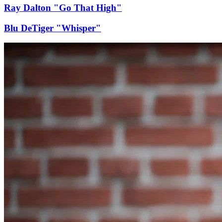
Ray Dalton "Go That High"
Blu DeTiger "Whisper"