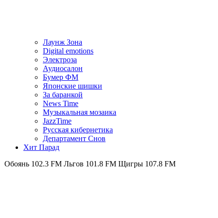
Лаунж Зона
Digital emotions
Электроза
Аудиосалон
Бумер ФМ
Японскиe шишки
За баранкой
News Time
Музыкальная мозаика
JazzTime
Русская кибернетика
Департамент Снов
Хит Парад
102.3 FM
Льгов 101.8 FM
Щигры 107.8 FM