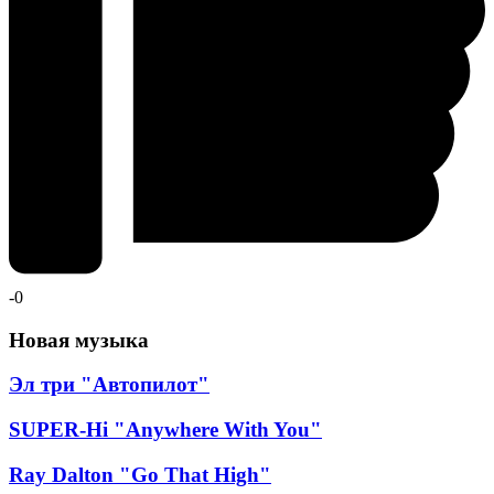
-
0
Новая музыка
Эл три "Автопилот"
SUPER-Hi "Anywhere With You"
Ray Dalton "Go That High"