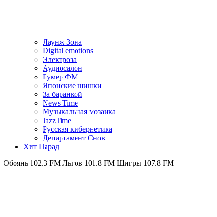
Лаунж Зона
Digital emotions
Электроза
Аудиосалон
Бумер ФМ
Японскиe шишки
За баранкой
News Time
Музыкальная мозаика
JazzTime
Русская кибернетика
Департамент Снов
Хит Парад
2.3 FM
Льгов 101.8 FM
Щигры 107.8 FM