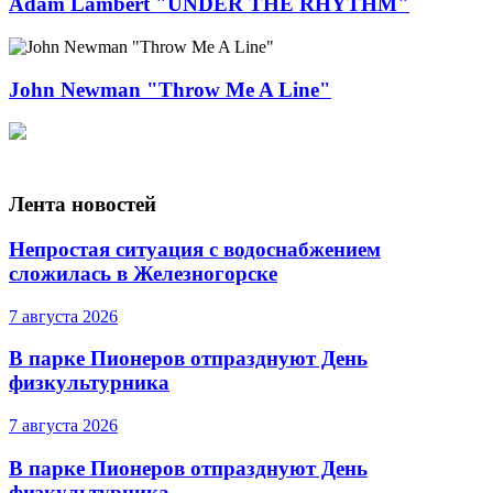
Adam Lambert "UNDER THE RHYTHM"
John Newman "Throw Me A Line"
Лента новостей
Непростая ситуация с водоснабжением
сложилась в Железногорске
7 августа 2026
В парке Пионеров отпразднуют День
физкультурника
7 августа 2026
В парке Пионеров отпразднуют День
физкультурника