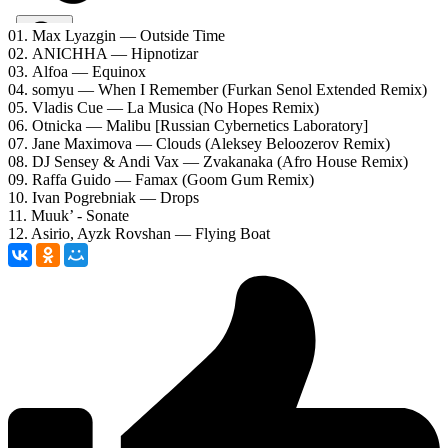
01. Max Lyazgin — Outside Time
02. ANICHHA — Hipnotizar
03. Alfoa — Equinox
04. somyu — When I Remember (Furkan Senol Extended Remix)
05. Vladis Cue — La Musica (No Hopes Remix)
06. Otnicka — Malibu [Russian Cybernetics Laboratory]
07. Jane Maximova — Clouds (Aleksey Beloozerov Remix)
08. DJ Sensey & Andi Vax — Zvakanaka (Afro House Remix)
09. Raffa Guido — Famax (Goom Gum Remix)
10. Ivan Pogrebniak — Drops
11. Muuk’ - Sonate
12. Asirio, Ayzk Rovshan — Flying Boat