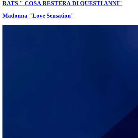
RATS " COSA RESTERA DI QUESTI ANNI"
Madonna "Love Sensation"