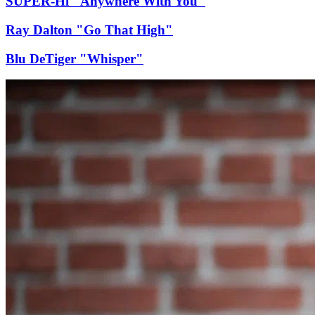
SUPER-Hi "Anywhere With You"
Ray Dalton "Go That High"
Blu DeTiger "Whisper"