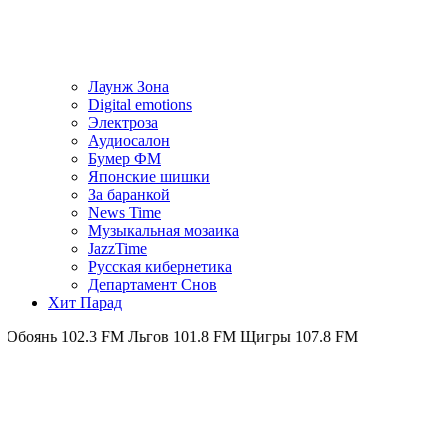
Лаунж Зона
Digital emotions
Электроза
Аудиосалон
Бумер ФМ
Японскиe шишки
За баранкой
News Time
Музыкальная мозаика
JazzTime
Русская кибернетика
Департамент Снов
Хит Парад
02.3 FM
Льгов 101.8 FM
Щигры 107.8 FM