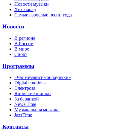
Новости музыки
Хит-парад
Самые взрослые песни года
Новости
В регионе
В России
В мире
Спорт
Программы
«Час независимой музыки»
Digital emotions
Электроза
Японскиe шишки
За баранкой
News Time
Музыкальная мозаика
JazzTime
Контакты