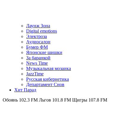
Лаунж Зона
Digital emotions
Электроза
Аудиосалон
Бумер ФМ
Японскиe шишки
За баранкой
News Time
Музыкальная мозаика
JazzTime
Русская кибернетика
Департамент Снов
Хит Парад
102.3 FM
Льгов 101.8 FM
Щигры 107.8 FM