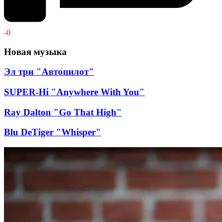
-
0
Новая музыка
Эл три "Автопилот"
SUPER-Hi "Anywhere With You"
Ray Dalton "Go That High"
Blu DeTiger "Whisper"