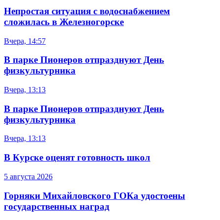
Непростая ситуация с водоснабжением
сложилась в Железногорске
Вчера, 14:57
В парке Пионеров отпразднуют День
физкультурника
Вчера, 13:13
В парке Пионеров отпразднуют День
физкультурника
Вчера, 13:13
В Курске оценят готовность школ
5 августа 2026
Горняки Михайловского ГОКа удостоены
государственных наград