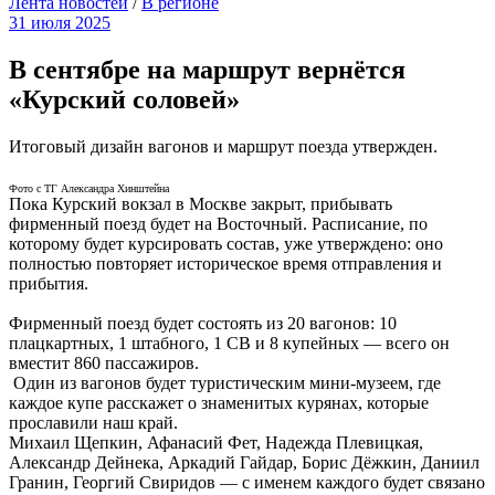
Лента новостей
/
В регионе
31 июля 2025
В сентябре на маршрут вернётся
«Курский соловей»
Итоговый дизайн вагонов и маршрут поезда утвержден.
Фото с ТГ Александра Хинштейна
Пока Курский вокзал в Москве закрыт, прибывать
фирменный поезд будет на Восточный. Расписание, по
которому будет курсировать состав, уже утверждено: оно
полностью повторяет историческое время отправления и
прибытия.
Фирменный поезд будет состоять из 20 вагонов: 10
плацкартных, 1 штабного, 1 СВ и 8 купейных — всего он
вместит 860 пассажиров.
Один из вагонов будет туристическим мини-музеем, где
каждое купе расскажет о знаменитых курянах, которые
прославили наш край.
Михаил Щепкин, Афанасий Фет, Надежда Плевицкая,
Александр Дейнека, Аркадий Гайдар, Борис Дёжкин, Даниил
Гранин, Георгий Свиридов — с именем каждого будет связано