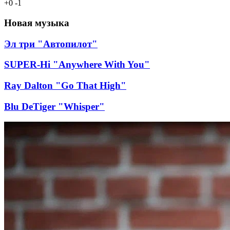
+
0
-
1
Новая музыка
Эл три "Автопилот"
SUPER-Hi "Anywhere With You"
Ray Dalton "Go That High"
Blu DeTiger "Whisper"