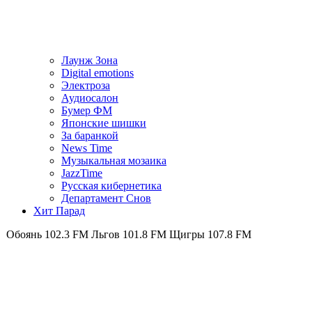
Лаунж Зона
Digital emotions
Электроза
Аудиосалон
Бумер ФМ
Японскиe шишки
За баранкой
News Time
Музыкальная мозаика
JazzTime
Русская кибернетика
Департамент Снов
Хит Парад
102.3 FM
Льгов 101.8 FM
Щигры 107.8 FM