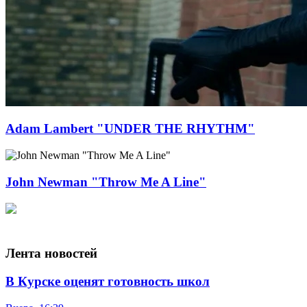
Adam Lambert "UNDER THE RHYTHM"
John Newman "Throw Me A Line"
Лента новостей
В Курске оценят готовность школ