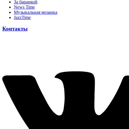
За баранкой
News Time
Музыкальная мозаика
JazzTime
Контакты