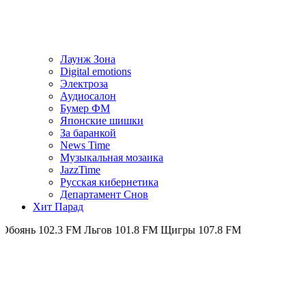
Лаунж Зона
Digital emotions
Электроза
Аудиосалон
Бумер ФМ
Японскиe шишки
За баранкой
News Time
Музыкальная мозаика
JazzTime
Русская кибернетика
Департамент Снов
Хит Парад
02.3 FM
Льгов 101.8 FM
Щигры 107.8 FM