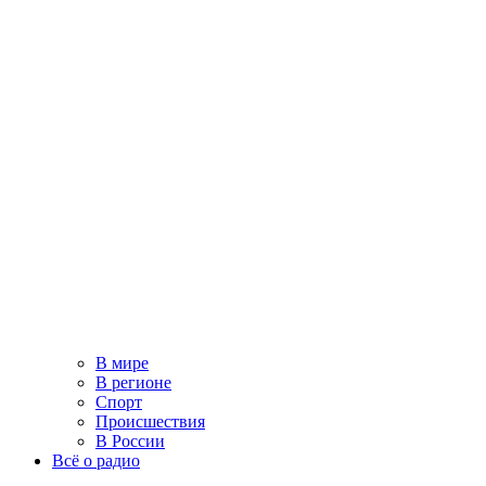
В мире
В регионе
Спорт
Происшествия
В России
Всё о радио