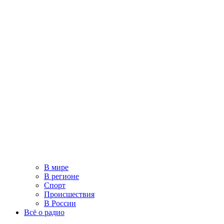
В мире
В регионе
Спорт
Происшествия
В России
Всё о радио