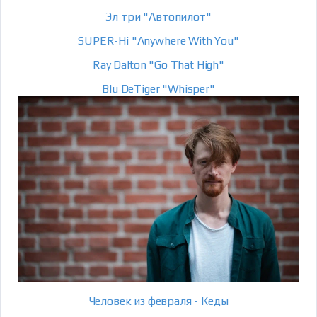
Эл три "Автопилот"
SUPER-Hi "Anywhere With You"
Ray Dalton "Go That High"
Blu DeTiger "Whisper"
Человек из февраля - Кеды