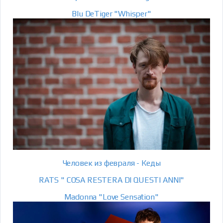
Blu DeTiger "Whisper"
Человек из февраля - Кеды
RATS " COSA RESTERA DI QUESTI ANNI"
Madonna "Love Sensation"