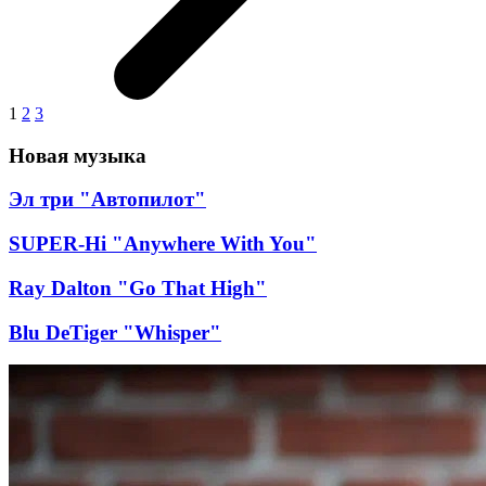
1
2
3
Новая музыка
Эл три "Автопилот"
SUPER-Hi "Anywhere With You"
Ray Dalton "Go That High"
Blu DeTiger "Whisper"