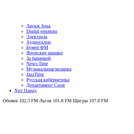
Лаунж Зона
Digital emotions
Электроза
Аудиосалон
Бумер ФМ
Японскиe шишки
За баранкой
News Time
Музыкальная мозаика
JazzTime
Русская кибернетика
Департамент Снов
Хит Парад
102.3 FM
Льгов 101.8 FM
Щигры 107.8 FM