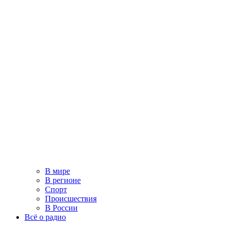
В мире
В регионе
Спорт
Происшествия
В России
Всё о радио