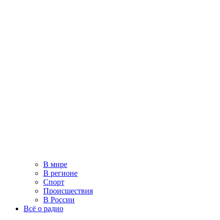
В мире
В регионе
Спорт
Происшествия
В России
Всё о радио