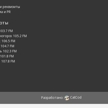
 и реквизиты
а и PR
тоты
103.7 FM
ногорск 105.2 FM
 106.5 FM
104.7 FM
ь 102.3 FM
101.8 FM
 107.8 FM
Разработано:
CatCod