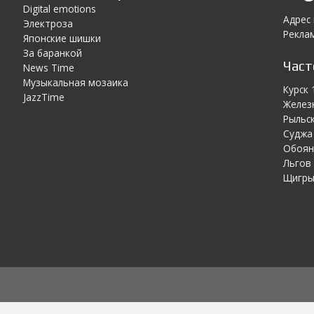
Digital emotions
Адрес
Электроза
Реклам
Японскиe шишки
За баранкой
Час
News Time
Музыкальная мозаика
Курск 
JazzTime
Желез
Рыльск
Суджа 
Обоян
Льгов 
Щигры