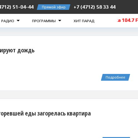
4712) 51-04-44
+7 (4712) 58 33 44
Прямой эфир
ск 105.2 FM
Рыльск 106.5 FM
Суджа 104.7 FM
О РАДИО
ПРОГРАММЫ
ХИТ ПАРАД
зируют дождь
Подробнее
дгоревшей еды загорелась квартира