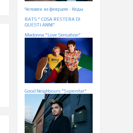
Человек из февраля - Кеды
RATS " COSA RESTERA DI
QUESTI ANNI"
Madonna "Love Sensation"
Good Neighbours "Superstar"