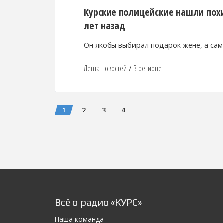
Курские полицейские нашли похи
лет назад
Он якобы выбирал подарок жене, а са
Лента новостей
В регионе
/
1
2
3
4
Всё о радио «КУРС»
Наша команда