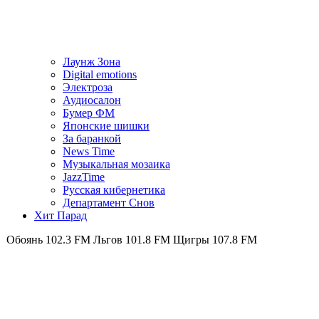
Лаунж Зона
Digital emotions
Электроза
Аудиосалон
Бумер ФМ
Японскиe шишки
За баранкой
News Time
Музыкальная мозаика
JazzTime
Русская кибернетика
Департамент Снов
Хит Парад
102.3 FM
Льгов 101.8 FM
Щигры 107.8 FM