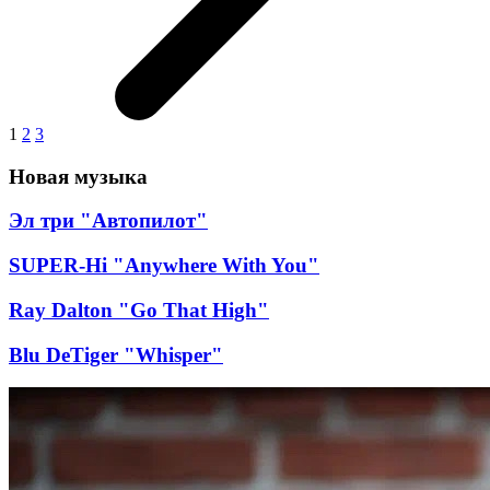
1
2
3
Новая музыка
Эл три "Автопилот"
SUPER-Hi "Anywhere With You"
Ray Dalton "Go That High"
Blu DeTiger "Whisper"