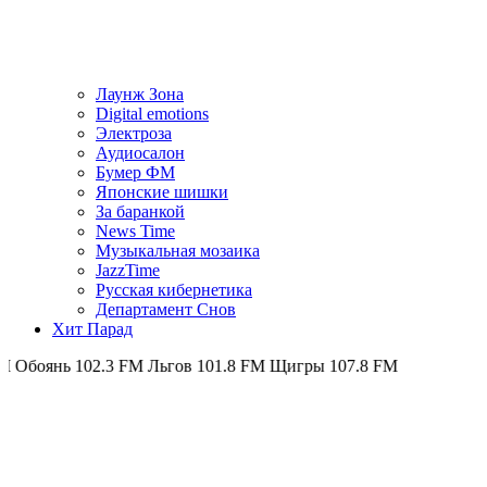
Лаунж Зона
Digital emotions
Электроза
Аудиосалон
Бумер ФМ
Японскиe шишки
За баранкой
News Time
Музыкальная мозаика
JazzTime
Русская кибернетика
Департамент Снов
Хит Парад
нь 102.3 FM
Льгов 101.8 FM
Щигры 107.8 FM