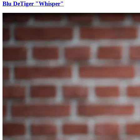
Blu DeTiger "Whisper"