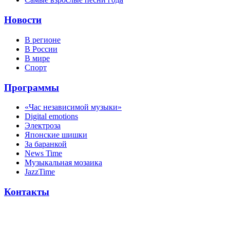
Новости
В регионе
В России
В мире
Спорт
Программы
«Час независимой музыки»
Digital emotions
Электроза
Японскиe шишки
За баранкой
News Time
Музыкальная мозаика
JazzTime
Контакты