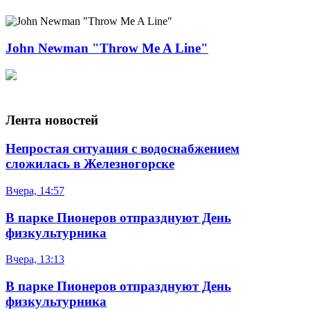
John Newman "Throw Me A Line"
Лента новостей
Непростая ситуация с водоснабжением
сложилась в Железногорске
Вчера, 14:57
В парке Пионеров отпразднуют День
физкультурника
Вчера, 13:13
В парке Пионеров отпразднуют День
физкультурника