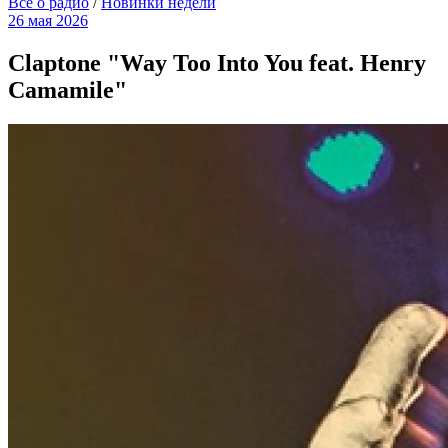
Всё о радио
/
Новинки недели
26 мая 2026
Claptone "Way Too Into You feat. Henry
Camamile"