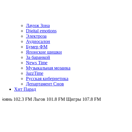
Лаунж Зона
Digital emotions
Электроза
Аудиосалон
Бумер ФМ
Японскиe шишки
За баранкой
News Time
Музыкальная мозаика
JazzTime
Русская кибернетика
Департамент Снов
Хит Парад
FM
Льгов 101.8 FM
Щигры 107.8 FM