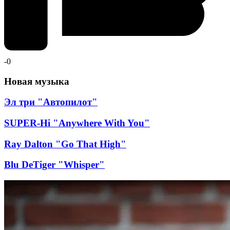
-
0
Новая музыка
Эл три "Автопилот"
SUPER-Hi "Anywhere With You"
Ray Dalton "Go That High"
Blu DeTiger "Whisper"