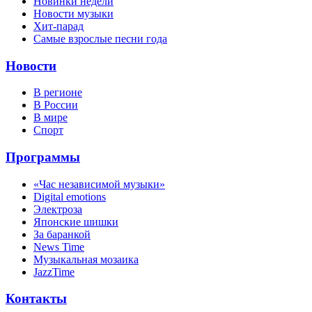
Новинки недели
Новости музыки
Хит-парад
Самые взрослые песни года
Новости
В регионе
В России
В мире
Спорт
Программы
«Час независимой музыки»
Digital emotions
Электроза
Японскиe шишки
За баранкой
News Time
Музыкальная мозаика
JazzTime
Контакты