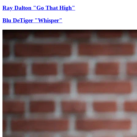
Ray Dalton "Go That High"
Blu DeTiger "Whisper"