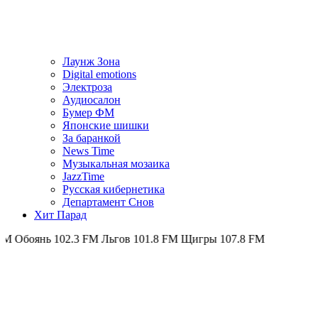
Лаунж Зона
Digital emotions
Электроза
Аудиосалон
Бумер ФМ
Японскиe шишки
За баранкой
News Time
Музыкальная мозаика
JazzTime
Русская кибернетика
Департамент Снов
Хит Парад
ь 102.3 FM
Льгов 101.8 FM
Щигры 107.8 FM