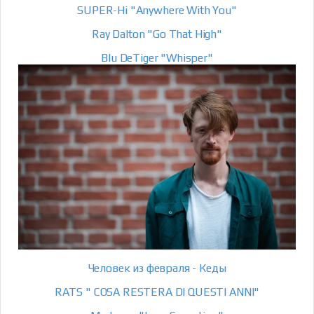
SUPER-Hi "Anywhere With You"
Ray Dalton "Go That High"
Blu DeTiger "Whisper"
Человек из февраля - Кеды
RATS " COSA RESTERA DI QUESTI ANNI"