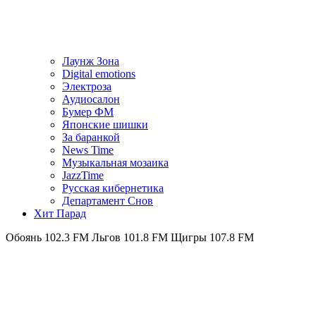
Лаунж Зона
Digital emotions
Электроза
Аудиосалон
Бумер ФМ
Японскиe шишки
За баранкой
News Time
Музыкальная мозаика
JazzTime
Русская кибернетика
Департамент Снов
Хит Парад
102.3 FM
Льгов 101.8 FM
Щигры 107.8 FM