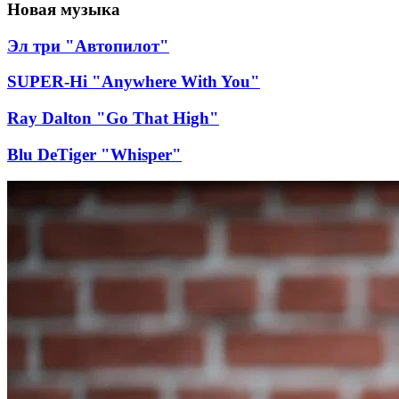
Новая музыка
Эл три "Автопилот"
SUPER-Hi "Anywhere With You"
Ray Dalton "Go That High"
Blu DeTiger "Whisper"