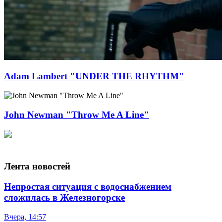
Adam Lambert "UNDER THE RHYTHM"
John Newman "Throw Me A Line"
Лента новостей
Непростая ситуация с водоснабжением
сложилась в Железногорске
Вчера, 14:57