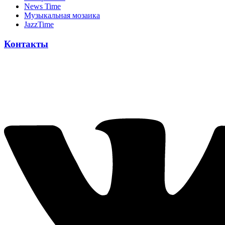
News Time
Музыкальная мозаика
JazzTime
Контакты