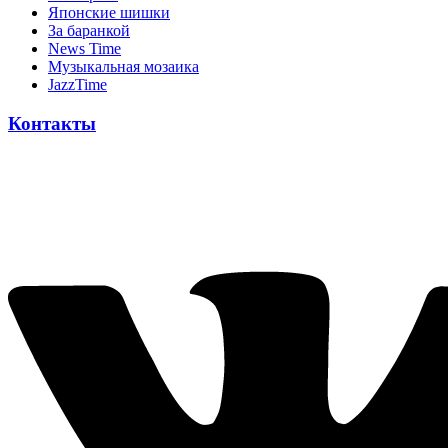
Японскиe шишки
За баранкой
News Time
Музыкальная мозаика
JazzTime
Контакты