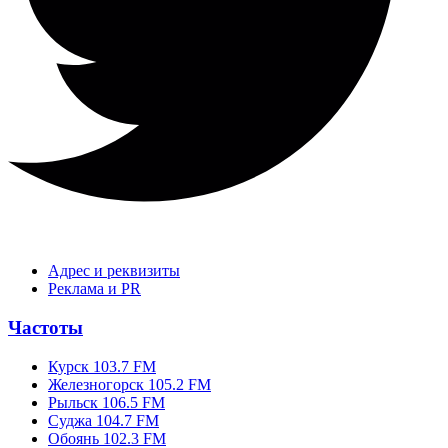
Адрес и реквизиты
Реклама и PR
Частоты
Курск 103.7 FM
Железногорск 105.2 FM
Рыльск 106.5 FM
Суджа 104.7 FM
Обоянь 102.3 FM