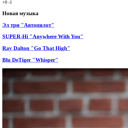
+
0
-
1
Новая музыка
Эл три "Автопилот"
SUPER-Hi "Anywhere With You"
Ray Dalton "Go That High"
Blu DeTiger "Whisper"