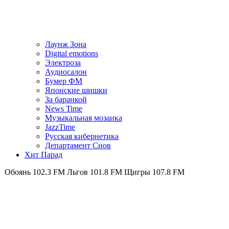
Лаунж Зона
Digital emotions
Электроза
Аудиосалон
Бумер ФМ
Японскиe шишки
За баранкой
News Time
Музыкальная мозаика
JazzTime
Русская кибернетика
Департамент Снов
Хит Парад
102.3 FM
Льгов 101.8 FM
Щигры 107.8 FM